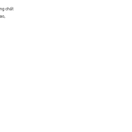
ông chất
ao,