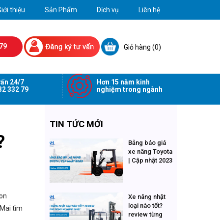
iới thiệu
Sản Phẩm
Dịch vụ
Liên hệ
79
Giỏ hàng (
0
)
ấn 24/7
Hơn 15 năm kinh
32 332 79
nghiệm trong ngành
TIN TỨC MỚI
?
Bảng báo giá
xe nâng Toyota
| Cập nhật 2023
ion
Xe nâng nhật
loại nào tốt?
 Mai
tìm
review từng