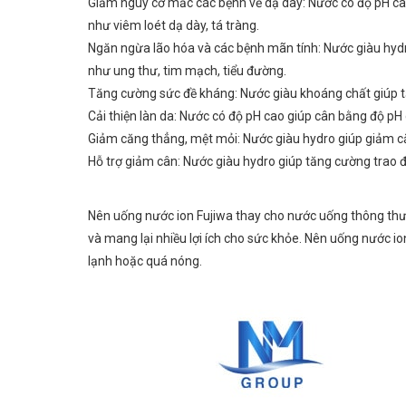
Giảm nguy cơ mắc các bệnh về dạ dày: Nước có độ pH cao
như viêm loét dạ dày, tá tràng.
Ngăn ngừa lão hóa và các bệnh mãn tính: Nước giàu hydr
như ung thư, tim mạch, tiểu đường.
Tăng cường sức đề kháng: Nước giàu khoáng chất giúp tă
Cải thiện làn da: Nước có độ pH cao giúp cân bằng độ p
Giảm căng thẳng, mệt mỏi: Nước giàu hydro giúp giảm c
Hỗ trợ giảm cân: Nước giàu hydro giúp tăng cường trao đổ
Nên uống nước ion Fujiwa thay cho nước uống thông thườ
và mang lại nhiều lợi ích cho sức khỏe. Nên uống nước i
lạnh hoặc quá nóng.