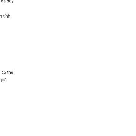
 dạ dày
n tính
 cơ thể
 quá