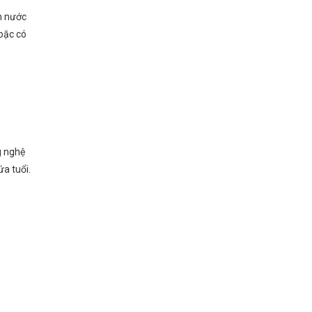
m nước
oặc có
g nghệ
ứa tuổi.