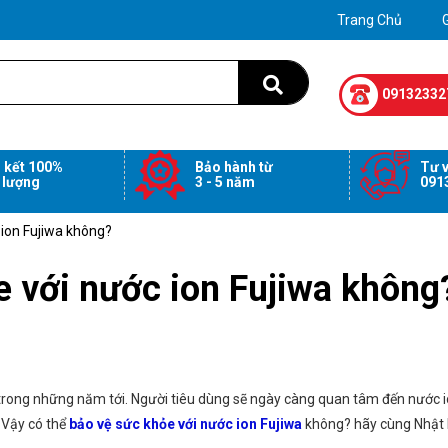
Trang Chủ
G
09132332
 kết 100%
Bảo hành từ
Tư v
 lượng
3 - 5 năm
091
 ion Fujiwa không?
e với nước ion Fujiwa không
n trong những năm tới. Người tiêu dùng sẽ ngày càng quan tâm đến nước 
 Vậy có thể
bảo vệ sức khỏe với nước ion Fujiwa
không? hãy cùng Nhật