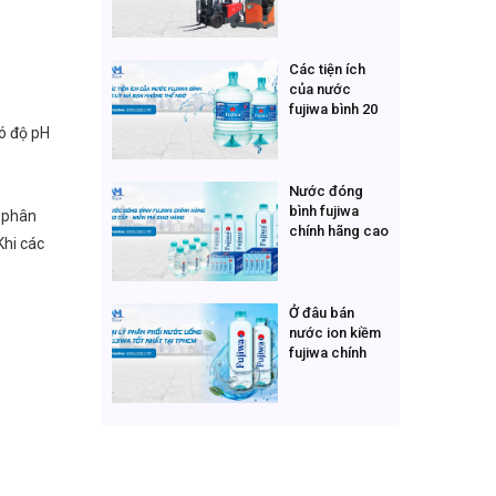
dòng xe nâng
nhật
Các tiện ích
của nước
fujiwa bình 20
lít mà bạn
ó độ pH
không thể ngờ
Nước đóng
bình fujiwa
ể phân
chính hãng cao
Khi các
cấp - miễn phí
giao hàng
Ở đâu bán
nước ion kiềm
fujiwa chính
hãng uy tín?