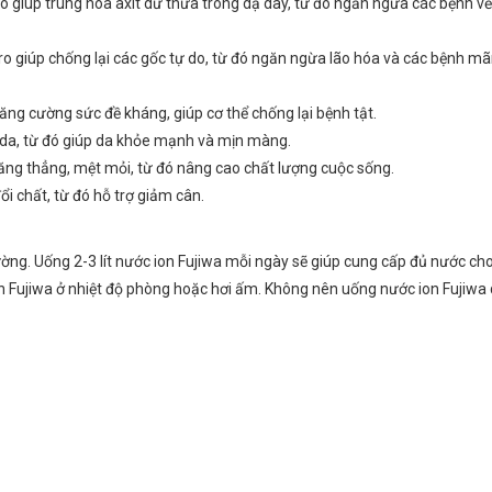
 giúp trung hòa axit dư thừa trong dạ dày, từ đó ngăn ngừa các bệnh về
o giúp chống lại các gốc tự do, từ đó ngăn ngừa lão hóa và các bệnh mã
ng cường sức đề kháng, giúp cơ thể chống lại bệnh tật.
H da, từ đó giúp da khỏe mạnh và mịn màng.
ăng thẳng, mệt mỏi, từ đó nâng cao chất lượng cuộc sống.
i chất, từ đó hỗ trợ giảm cân.
ng. Uống 2-3 lít nước ion Fujiwa mỗi ngày sẽ giúp cung cấp đủ nước cho
on Fujiwa ở nhiệt độ phòng hoặc hơi ấm. Không nên uống nước ion Fujiwa