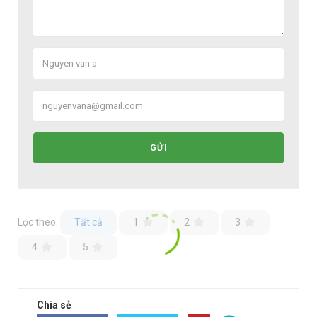
GỬI
Lọc theo:
Tất cả
1
2
3
4
5
Chia sẻ