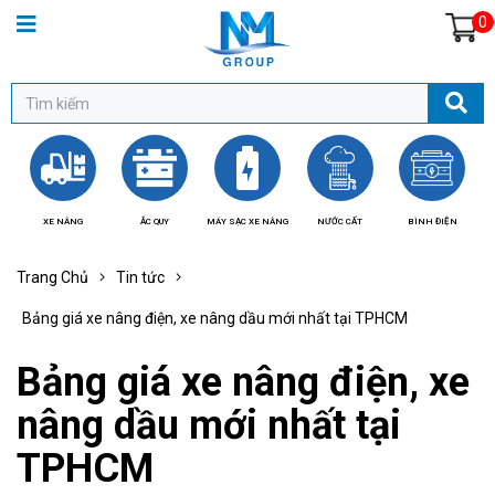
0
XE NÂNG
ẮC QUY
MÁY SẠC XE NÂNG
NƯỚC CẤT
BÌNH ĐIỆN
BÁ
Trang Chủ
Tin tức
Bảng giá xe nâng điện, xe nâng dầu mới nhất tại TPHCM
Bảng giá xe nâng điện, xe
nâng dầu mới nhất tại
TPHCM