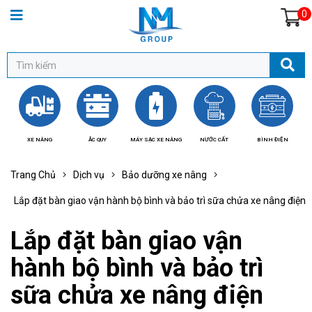
0
XE NÂNG
ẮC QUY
MÁY SẠC XE NÂNG
NƯỚC CẤT
BÌNH ĐIỆN
BÁ
Trang Chủ
Dịch vụ
Bảo dưỡng xe nâng
Lắp đặt bàn giao vận hành bộ bình và bảo trì sữa chửa xe nâng điện
Lắp đặt bàn giao vận
hành bộ bình và bảo trì
sữa chửa xe nâng điện