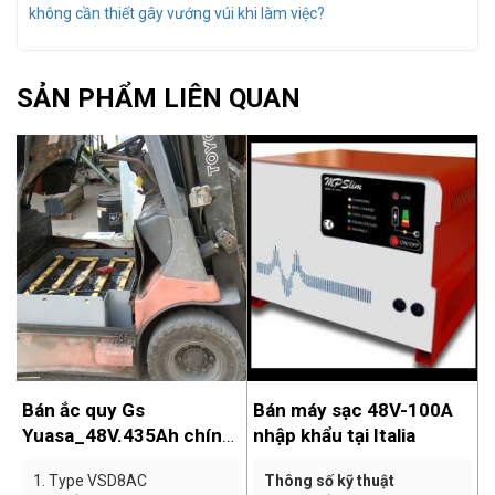
không cần thiết gây vướng vúi khi làm việc?
SẢN PHẨM LIÊN QUAN
Bán máy sạc 48V-100A
Phục chế ắc quy 72V-
h
nhập khẩu tại Italia
700Ah cho khách
Thông số kỹ thuật
1. Điện áp: 72V