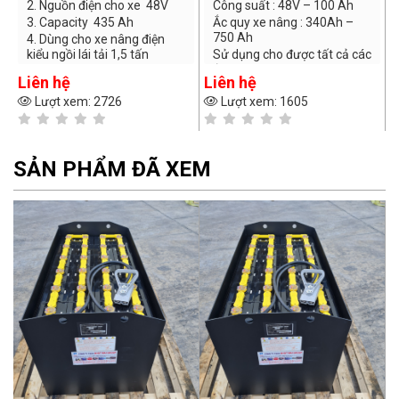
Công suất : 48V – 100 Ah
2. Dòng điện: 700Ah
Ắc quy xe nâng : 340Ah –
3. Số sell: 36 sell
750 Ah
4. Dùng cho xe nâng điện 1,8
Sử dụng cho được tất cả các
đến 2,5 tấn
ắc quy xe nâng điện
Liên hệ
Liên hệ
Nhà sản xuất : TCE – Italia
Lượt xem: 1605
Lượt xem: 2687
SẢN PHẨM ĐÃ XEM