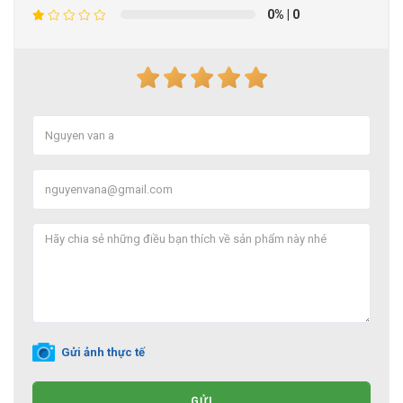
0%
| 0
Gửi ảnh thực tế
GỬI