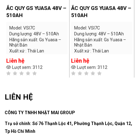
–
ẮC QUY GS YUASA 48V –
ẮC QUY GS YUASA 48V –
Ắ
510AH
510AH
Model: VSI7C
Model: VSI7C
Dung lượng: 48V – 510Ah
Dung lượng: 48V – 510Ah
Hãng sản xuất: Gs Yuasa –
Hãng sản xuất: Gs Yuasa –
Nhật Bản
Nhật Bản
Xuất xứ : Thái Lan
Xuất xứ : Thái Lan
Bảo hành: 12 tháng
Bảo hành: 12 tháng
Liên hệ
Liên hệ
L
Lượt xem: 3112
Lượt xem: 3112
LIÊN HỆ
CÔNG TY TNHH NHẬT MAI GROUP
Trụ sở chính: Số 76 Thạnh Lộc 41, Phường Thạnh Lộc, Quận 12,
Tp Hồ Chí Minh