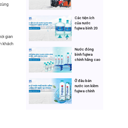
dòng xe nâng
 cùng
nhật
Các tiện ích
của nước
fujiwa bình 20
lít mà bạn
hời gian
không thể ngờ
ân khách
Nước đóng
bình fujiwa
chính hãng cao
cấp - miễn phí
giao hàng
Ở đâu bán
nước ion kiềm
fujiwa chính
hãng uy tín?