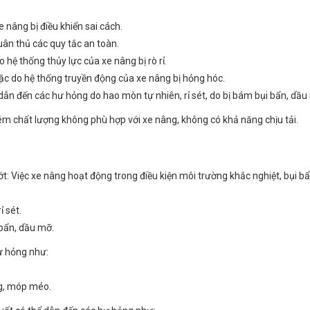
nâng bị điều khiển sai cách.
uân thủ các quy tắc an toàn.
 hệ thống thủy lực của xe nâng bị rò rỉ.
ặc do hệ thống truyền động của xe nâng bị hỏng hóc.
ẫn đến các hư hỏng do hao mòn tự nhiên, rỉ sét, do bị bám bụi bẩn, dầu
ém chất lượng không phù hợp với xe nâng, không có khả năng chịu tải.
ớt: Việc xe nâng hoạt động trong điều kiện môi trường khắc nghiệt, bụi b
ỉ sét.
 bẩn, dầu mỡ.
ư hỏng như:
ng, móp méo.