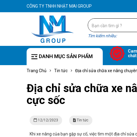
CÔNG TY TNHH NHẬT MAI GROUP
Tìm kiếm nhiều:
Cam
DANH MỤC SẢN PHẨM
chất
Trang Chủ
Tin tức
Địa chỉ sửa chữa xe nâng chuyên 
Địa chỉ sửa chữa xe nâ
cực sốc
12/12/2023
Tin tức
Khi xe nâng của bạn gặp sự cố, việc tìm một địa chỉ sửa 