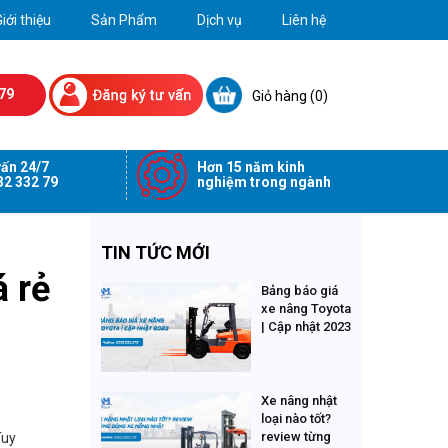
iới thiệu
Sản Phẩm
Dịch vụ
Liên hệ
79
Giỏ hàng (
0
)
ấn 24/7
Hơn 15 năm kinh
32 332 79
nghiệm trong ngành
TIN TỨC MỚI
á rẻ
Bảng báo giá
xe nâng Toyota
| Cập nhật 2023
Xe nâng nhật
loại nào tốt?
review từng
Tuy