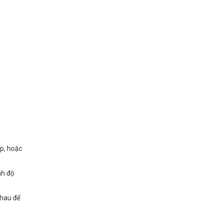
ệp, hoặc
nh độ
nhau để