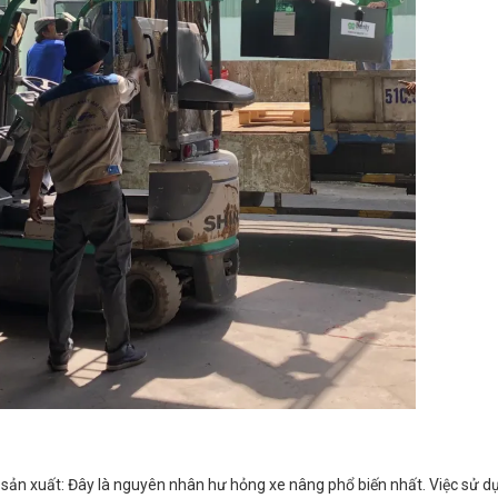
sản xuất: Đây là nguyên nhân hư hỏng xe nâng phổ biến nhất. Việc sử d