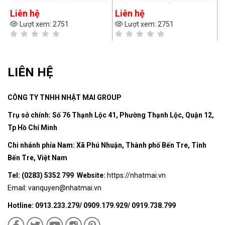
Tải trọng: 3.5 tấn
Tải trọng: 3.5 tấn
Liên hệ
Liên hệ
L
Tầm nâng cao: 3.m
Tầm nâng cao: 3.m
Lượt xem: 2751
Lượt xem: 2751
Thời gian bảo hành: 06
Thời gian bảo hành: 06
tháng – cho toàn bộ xe
tháng – cho toàn bộ xe
LIÊN HỆ
CÔNG TY TNHH NHẬT MAI GROUP
Trụ sở chính: Số 76 Thạnh Lộc 41, Phường Thạnh Lộc, Quận 12,
Tp Hồ Chí Minh
Chi nhánh phía Nam: Xã Phú Nhuận, Thành phố Bến Tre, Tỉnh
Bến Tre, Việt Nam
Tel: (0283) 5352 799 Website:
https://nhatmai.vn
Email:
vanquyen@nhatmai.vn
Hotline: 0913.233.279/ 0909.179.929/ 0919.738.799