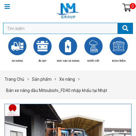
0
XE NÂNG
ẮC QUY
MÁY SẠC XE NÂNG
NƯỚC CẤT
BÌNH ĐIỆN
BÁ
Trang Chủ
Sản phẩm
Xe nâng
Bán xe nâng dầu Mitsubishi_FD40 nhập khẩu tại Nhật