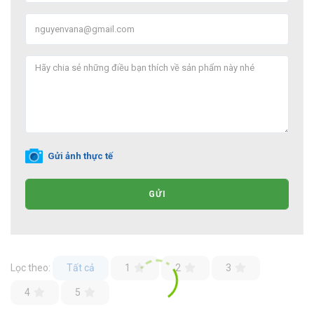
Gửi ảnh thực tế
GỬI
Lọc theo:
Tất cả
1
2
3
4
5