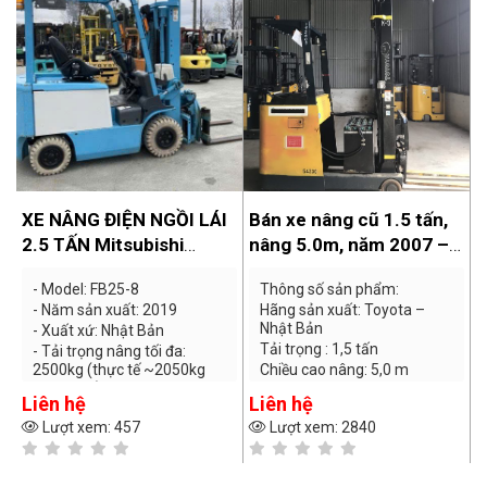
XE NÂNG ĐIỆN NGỒI LÁI
Bán xe nâng cũ 1.5 tấn,
Ắ
2.5 TẤN Mitsubishi
nâng 5.0m, năm 2007 –
FB25-8
xe chạy điện đứng lái
- Model: FB25-8
Thông số sản phẩm:
Toyota
- Năm sản xuất: 2019
Hãng sản xuất: Toyota –
Nhật Bản
- Xuất xứ: Nhật Bản
Tải trọng : 1,5 tấn
- Tải trọng nâng tối đa:
2500kg (thực tế ~2050kg
Chiều cao nâng: 5,0 m
theo tem)
Năm sản xuất: 05 – 2007
Liên hệ
Liên hệ
L
- Chiều cao nâng: 3000mm
Lượt xem: 457
Lượt xem: 2840
- Nhiên liệu: Điện (ắc quy)
- Bình điện:
Hitachi
48V -
565Ah