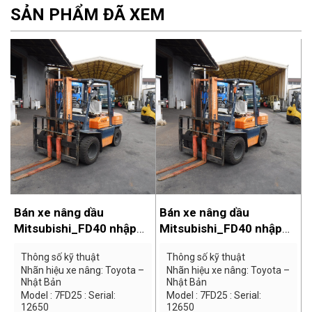
- Kiểu vận hành: Ngồi lái, 4
SẢN PHẨM ĐÃ XEM
bánh đối trọng
- Trọng lượng xe: ~4170kg
- Phù hợp: Kho xưởng,
logistics, nhà máy, kho lạnh
Bán xe nâng dầu
Bán xe nâng dầu
B
Mitsubishi_FD40 nhập
Mitsubishi_FD40 nhập
M
khẩu tại Nhật
khẩu tại Nhật
k
Thông số kỹ thuật
Thông số kỹ thuật
Nhãn hiệu xe nâng: Toyota –
Nhãn hiệu xe nâng: Toyota –
Nhật Bản
Nhật Bản
Model : 7FD25 : Serial:
Model : 7FD25 : Serial:
12650
12650